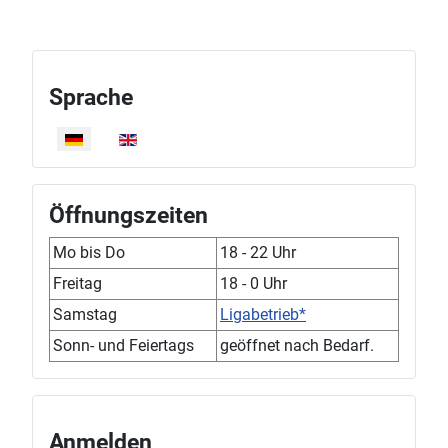
Sprache
Sprache auswählen
Öffnungszeiten
Mo bis Do
18 - 22 Uhr
Freitag
18 - 0 Uhr
Samstag
Ligabetrieb*
Sonn- und Feiertags
geöffnet nach Bedarf.
Anmelden