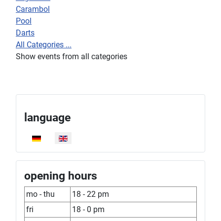
Carambol
Pool
Darts
All Categories ...
Show events from all categories
language
Select your language
opening hours
mo - thu
18 - 22 pm
fri
18 - 0 pm