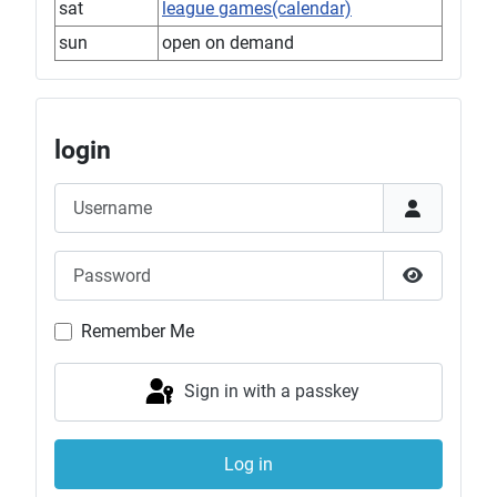
sat
league games(calendar)
sun
open on demand
login
Username
Password
Show Pas
Remember Me
Sign in with a passkey
Log in