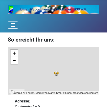
So erreicht Ihr uns:
+
−
50 m
Powered by Leaflet, Modul von
Martin Kröll
,
© OpenStreetMap contributors
Adresse:
Gartenstraße 9