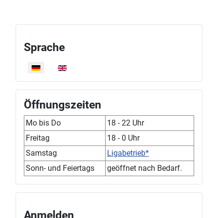
Sprache
Sprache auswählen
Öffnungszeiten
Mo bis Do
18 - 22 Uhr
Freitag
18 - 0 Uhr
Samstag
Ligabetrieb*
Sonn- und Feiertags
geöffnet nach Bedarf.
Anmelden