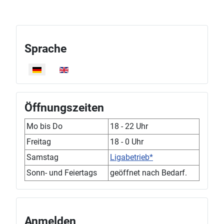
Sprache
Sprache auswählen
Öffnungszeiten
Mo bis Do
18 - 22 Uhr
Freitag
18 - 0 Uhr
Samstag
Ligabetrieb*
Sonn- und Feiertags
geöffnet nach Bedarf.
Anmelden