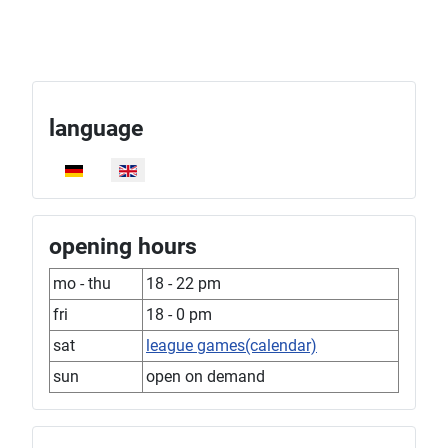
language
Select your language
opening hours
mo - thu
18 - 22 pm
fri
18 - 0 pm
sat
league games(calendar)
sun
open on demand