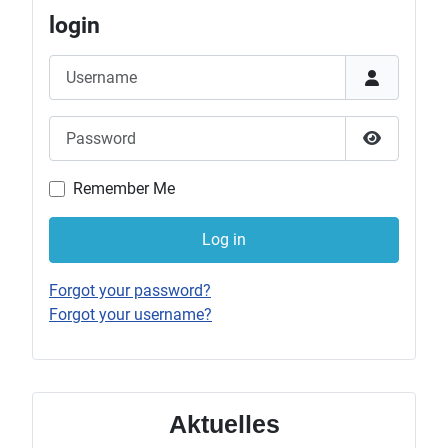
login
Username
Password
Show Pas
Remember Me
Log in
Forgot your password?
Forgot your username?
Aktuelles